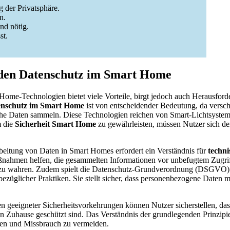
g der Privatsphäre.
n.
nd nötig.
st.
 den Datenschutz im Smart Home
ome-Technologien bietet viele Vorteile, birgt jedoch auch Herausford
enschutz im Smart Home
ist von entscheidender Bedeutung, da versc
e Daten sammeln. Diese Technologien reichen von Smart-Lichtsysteme
m die
Sicherheit Smart Home
zu gewährleisten, müssen Nutzer sich der
eitung von Daten in Smart Homes erfordert ein Verständnis für
techn
ßnahmen helfen, die gesammelten Informationen vor unbefugtem Zugrif
r zu wahren. Zudem spielt die Datenschutz-Grundverordnung (DSGVO) 
bezüglicher Praktiken. Sie stellt sicher, dass personenbezogene Daten mi
 geeigneter Sicherheitsvorkehrungen können Nutzer sicherstellen, das
en Zuhause geschützt sind. Das Verständnis der grundlegenden Prinzipi
den und Missbrauch zu vermeiden.