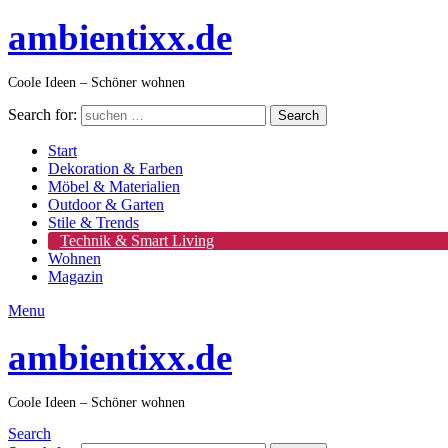
ambientixx.de
Coole Ideen – Schöner wohnen
Search for:
Search
Start
Dekoration & Farben
Möbel & Materialien
Outdoor & Garten
Stile & Trends
Technik & Smart Living
Wohnen
Magazin
Menu
ambientixx.de
Coole Ideen – Schöner wohnen
Search