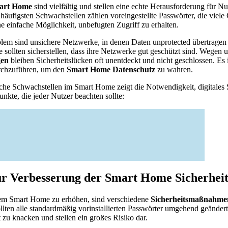
mart Home
sind vielfältig und stellen eine echte Herausforderung für Nu
 häufigsten Schwachstellen zählen voreingestellte Passwörter, die viel
e einfache Möglichkeit, unbefugten Zugriff zu erhalten.
oblem sind unsichere Netzwerke, in denen Daten unprotected übertrage
sollten sicherstellen, dass ihre Netzwerke gut geschützt sind. Wegen 
gen
bleiben Sicherheitslücken oft unentdeckt und nicht geschlossen. Es 
rchzuführen, um den
Smart Home Datenschutz
zu wahren.
sche Schwachstellen im Smart Home zeigt die Notwendigkeit, digitales 
unkte, die jeder Nutzer beachten sollte:
 Verbesserung der Smart Home Sicherhei
rem Smart Home zu erhöhen, sind verschiedene
Sicherheitsmaßnahm
ollten alle standardmäßig vorinstallierten Passwörter umgehend geänder
t zu knacken und stellen ein großes Risiko dar.