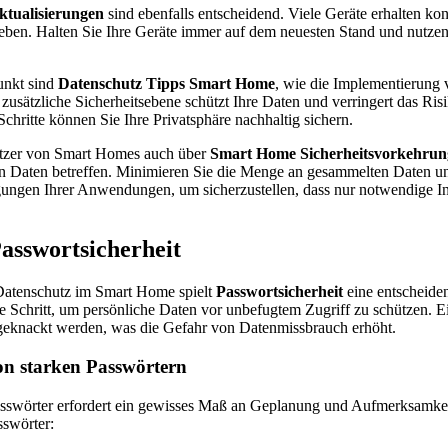
ktualisierungen
sind ebenfalls entscheidend. Viele Geräte erhalten kon
eben. Halten Sie Ihre Geräte immer auf dem neuesten Stand und nutzen
unkt sind
Datenschutz Tipps Smart Home
, wie die Implementierung
 zusätzliche Sicherheitsebene schützt Ihre Daten und verringert das Ri
Schritte können Sie Ihre Privatsphäre nachhaltig sichern.
utzer von Smart Homes auch über
Smart Home Sicherheitsvorkehrun
 Daten betreffen. Minimieren Sie die Menge an gesammelten Daten un
gungen Ihrer Anwendungen, um sicherzustellen, dass nur notwendige In
Passwortsicherheit
atenschutz im Smart Home spielt
Passwortsicherheit
eine entscheide
te Schritt, um persönliche Daten vor unbefugtem Zugriff zu schützen. E
r geknackt werden, was die Gefahr von Datenmissbrauch erhöht.
n starken Passwörtern
Passwörter erfordert ein gewisses Maß an Geplanung und Aufmerksamkeit
sswörter: