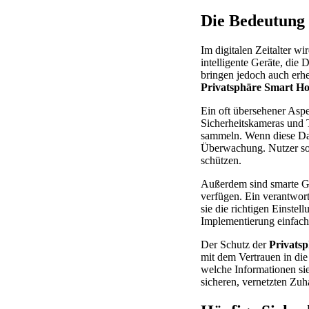
Die Bedeutung 
Im digitalen Zeitalter w
intelligente Geräte, die
bringen jedoch auch erhe
Privatsphäre Smart H
Ein oft übersehener Aspek
Sicherheitskameras und 
sammeln. Wenn diese Dat
Überwachung. Nutzer sol
schützen.
Außerdem sind smarte Ger
verfügen. Ein verantwort
sie die richtigen Einste
Implementierung einfac
Der Schutz der
Privats
mit dem Vertrauen in die
welche Informationen sie
sicheren, vernetzten Zuh