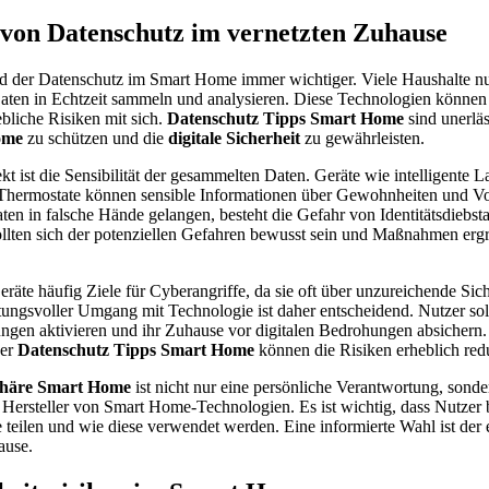
von Datenschutz im vernetzten Zuhause
ird der Datenschutz im Smart Home immer wichtiger. Viele Haushalte n
 Daten in Echtzeit sammeln und analysieren. Diese Technologien können 
bliche Risiken mit sich.
Datenschutz Tipps Smart Home
sind unerläs
ome
zu schützen und die
digitale Sicherheit
zu gewährleisten.
t ist die Sensibilität der gesammelten Daten. Geräte wie intelligente L
Thermostate können sensible Informationen über Gewohnheiten und Vo
en in falsche Hände gelangen, besteht die Gefahr von Identitätsdiebst
lten sich der potenziellen Gefahren bewusst sein und Maßnahmen ergr
äte häufig Ziele für Cyberangriffe, da sie oft über unzureichende Si
ungsvoller Umgang mit Technologie ist daher entscheidend. Nutzer sollt
llungen aktivieren und ihr Zuhause vor digitalen Bedrohungen absichern
her
Datenschutz Tipps Smart Home
können die Risiken erheblich red
phäre Smart Home
ist nicht nur eine persönliche Verantwortung, sonde
 Hersteller von Smart Home-Technologien. Es ist wichtig, dass Nutzer 
 teilen und wie diese verwendet werden. Eine informierte Wahl ist der e
ause.