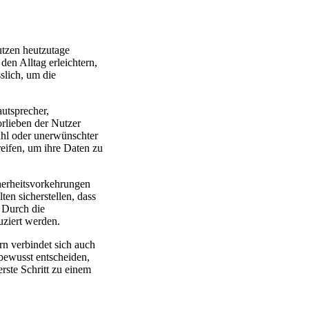
utzen heutzutage
den Alltag erleichtern,
slich, um die
autsprecher,
rlieben der Nutzer
ahl oder unerwünschter
eifen, um ihre Daten zu
cherheitsvorkehrungen
en sicherstellen, dass
. Durch die
uziert werden.
rn verbindet sich auch
bewusst entscheiden,
rste Schritt zu einem