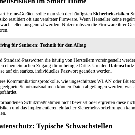
heitsrisiken im Smart Home
rt Home-Geräten sollte man sich der häufigsten
Sicherheitsrisiken 
siko resultiert oft aus veralteter Firmware. Wenn Hersteller keine rege
chwachstellen ausgenutzt werden. Nutzer müssen die Firmware ihrer Ge
eren.
ving für Senioren: Technik für den Alltag
d Standard-Passwörter, die häufig von Herstellern voreingestellt werde
eten einen einfachen Zugang für unbefugte Dritte. Um den
Datenschutz
ese auf ein starkes, individuelles Passwort geändert werden.
here Kommunikationsprotokolle, wie ungeschütztes WLAN oder Bluetoot
e geeignete Schutzmaßnahmen können Daten abgefangen werden, was 
efährdet.
r vorhandenen Schutzmaßnahmen nicht bewusst oder ergreifen diese nich
siken und das Implementieren einfacher Sicherheitsvorkehrungen kann 
en.
tenschutz: Typische Schwachstellen