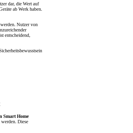
tzer dar, die Wert auf
e Geräte ab Werk haben.
n werden. Nutzer von
unzureichender
ist entscheidend,
Sicherheitsbewusstsein
t
en Smart Home
t werden. Diese