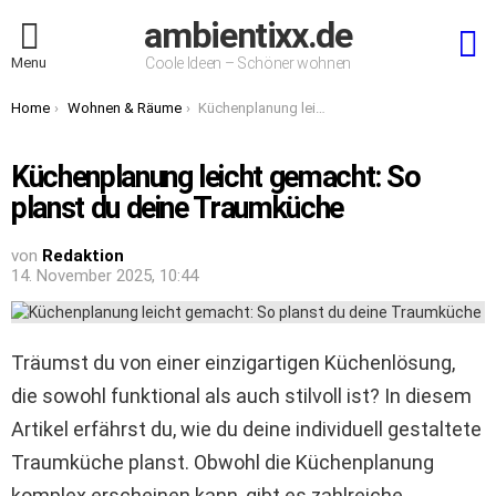
ambientixx.de
S
Menu
Coole Ideen – Schöner wohnen
You are here:
Home
Wohnen & Räume
Küchenplanung leicht gemacht: So planst du deine Traumküche
Küchenplanung leicht gemacht: So
planst du deine Traumküche
von
Redaktion
14. November 2025, 10:44
Träumst du von einer einzigartigen Küchenlösung,
die sowohl funktional als auch stilvoll ist? In diesem
Artikel erfährst du, wie du deine individuell gestaltete
Traumküche planst. Obwohl die Küchenplanung
komplex erscheinen kann, gibt es zahlreiche