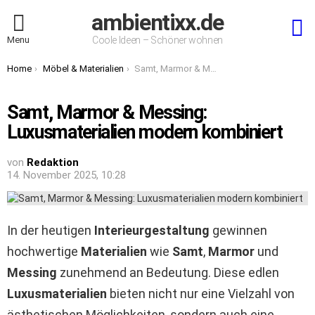
ambientixx.de
S
Menu
Coole Ideen – Schöner wohnen
You are here:
Home
Möbel & Materialien
Samt, Marmor & Messing: Luxusmaterialien modern kombiniert
Samt, Marmor & Messing:
Luxusmaterialien modern kombiniert
von
Redaktion
14. November 2025, 10:28
In der heutigen
Interieurgestaltung
gewinnen
hochwertige
Materialien
wie
Samt
,
Marmor
und
Messing
zunehmend an Bedeutung. Diese edlen
Luxusmaterialien
bieten nicht nur eine Vielzahl von
ästhetischen Möglichkeiten, sondern auch eine