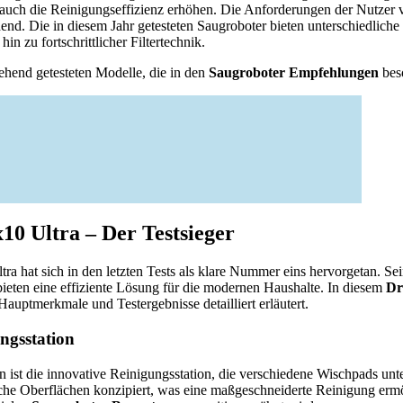
uch die Reinigungseffizienz erhöhen. Die Anforderungen der Nutzer var
end. Die in diesem Jahr getesteten Saugroboter bieten unterschiedlich
in zu fortschrittlicher Filtertechnik.
gehend getesteten Modelle, die in den
Saugroboter Empfehlungen
bes
0 Ultra – Der Testsieger
a hat sich in den letzten Tests als klare Nummer eins hervorgetan. Se
ieten eine effiziente Lösung für die modernen Haushalte. In diesem
Dr
auptmerkmale und Testergebnisse detailliert erläutert.
ngsstation
ist die innovative Reinigungsstation, die verschiedene Wischpads unte
liche Oberflächen konzipiert, was eine maßgeschneiderte Reinigung erm