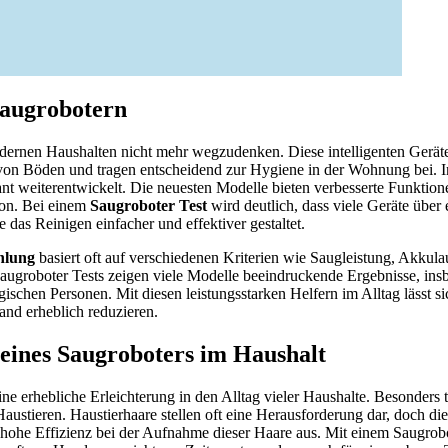
Saugrobotern
dernen Haushalten nicht mehr wegzudenken. Diese intelligenten Gerät
von Böden und tragen entscheidend zur Hygiene in der Wohnung bei. In
ant weiterentwickelt. Die neuesten Modelle bieten verbesserte Funkti
ion. Bei einem
Saugroboter Test
wird deutlich, dass viele Geräte über 
ie das Reinigen einfacher und effektiver gestaltet.
hlung
basiert oft auf verschiedenen Kriterien wie Saugleistung, Akkula
augroboter Tests zeigen viele Modelle beeindruckende Ergebnisse, ins
gischen Personen. Mit diesen leistungsstarken Helfern im Alltag lässt si
nd erheblich reduzieren.
eines Saugroboters im Haushalt
ne erhebliche Erleichterung in den Alltag vieler Haushalte. Besonders t
Haustieren. Haustierhaare stellen oft eine Herausforderung dar, doch d
 hohe Effizienz bei der Aufnahme dieser Haare aus. Mit einem Saugrobo