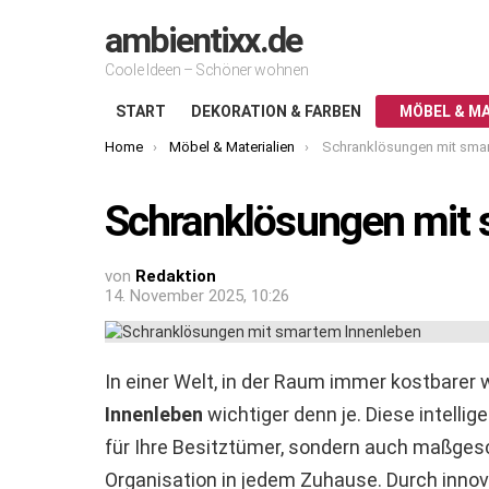
ambientixx.de
Coole Ideen – Schöner wohnen
START
DEKORATION & FARBEN
MÖBEL & MA
You are here:
Home
Möbel & Materialien
Schranklösungen mit sma
Schranklösungen mit
von
Redaktion
14. November 2025, 10:26
In einer Welt, in der Raum immer kostbarer w
Innenleben
wichtiger denn je. Diese intelli
für Ihre Besitztümer, sondern auch maßges
Organisation in jedem Zuhause. Durch innovat