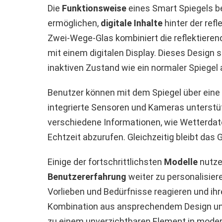
Die
Funktionsweise
eines Smart Spiegels be
ermöglichen,
digitale Inhalte
hinter der refl
Zwei-Wege-Glas kombiniert die reflektiere
mit einem digitalen Display. Dieses Design s
inaktiven Zustand wie ein normaler Spiegel 
Benutzer können mit dem Spiegel über eine 
integrierte Sensoren und Kameras unterstüt
verschiedene Informationen, wie Wetterdate
Echtzeit abzurufen. Gleichzeitig bleibt das G
Einige der fortschrittlichsten
Modelle
nutzen
Benutzererfahrung
weiter zu personalisiere
Vorlieben und Bedürfnisse reagieren und ih
Kombination aus ansprechendem Design und
zu einem unverzichtbaren Element in mode