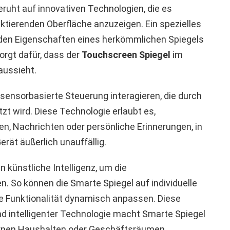
ruht auf innovativen Technologien, die es
ektierenden Oberfläche anzuzeigen. Ein spezielles
nden Eigenschaften eines herkömmlichen Spiegels
orgt dafür, dass der
Touchscreen Spiegel
im
aussieht.
sensorbasierte Steuerung interagieren, die durch
zt wird. Diese Technologie erlaubt es,
n, Nachrichten oder persönliche Erinnerungen, in
erät äußerlich unauffällig.
 künstliche Intelligenz, um die
n. So können die Smarte Spiegel auf individuelle
re Funktionalität dynamisch anpassen. Diese
 intelligenter Technologie macht Smarte Spiegel
rnen Haushalten oder Geschäftsräumen.