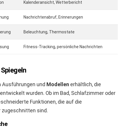
on
Kalenderansicht, Wetterbericht
enung
Nachrichtenabruf, Erinnerungen
uerung
Beleuchtung, Thermostate
ssung
Fitness-Tracking, persönliche Nachrichten
 Spiegeln
von Ausführungen und
Modellen
erhältlich, die
entwickelt wurden. Ob im Bad, Schlafzimmer oder
eschneiderte Funktionen, die auf die
 zugeschnitten sind.
che