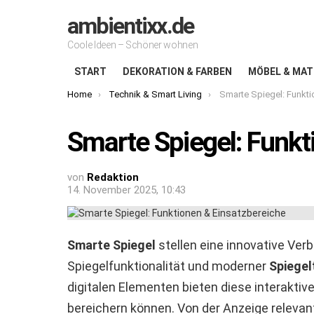
ambientixx.de
Coole Ideen – Schöner wohnen
START
DEKORATION & FARBEN
MÖBEL & MAT
You are here:
Home
Technik & Smart Living
Smarte Spiegel: Funktione
Smarte Spiegel: Funkt
von
Redaktion
14. November 2025, 10:43
Smarte Spiegel
stellen eine innovative Verb
Spiegelfunktionalität und moderner
Spiegel
digitalen Elementen bieten diese interaktiv
bereichern können. Von der Anzeige relevan