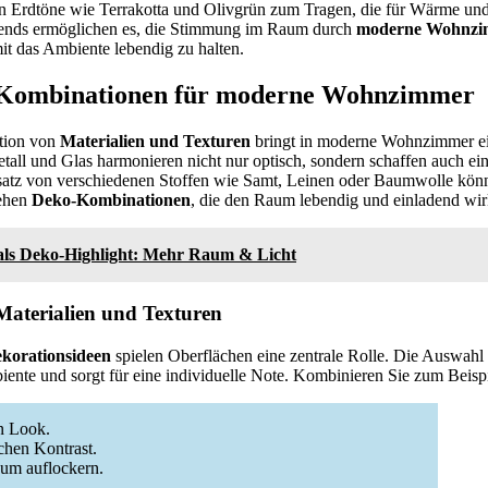
Erdtöne wie Terrakotta und Olivgrün zum Tragen, die für Wärme und
rends ermöglichen es, die Stimmung im Raum durch
moderne Wohnzi
it das Ambiente lebendig zu halten.
o-Kombinationen für moderne Wohnzimmer
tion von
Materialien und Texturen
bringt in moderne Wohnzimmer ei
tall und Glas harmonieren nicht nur optisch, sondern schaffen auch ei
satz von verschiedenen Stoffen wie Samt, Leinen oder Baumwolle könn
tehen
Deko-Kombinationen
, die den Raum lebendig und einladend wir
 als Deko-Highlight: Mehr Raum & Licht
aterialien und Texturen
orationsideen
spielen Oberflächen eine zentrale Rolle. Die Auswahl
ente und sorgt für eine individuelle Note. Kombinieren Sie zum Beispi
en Look.
chen Kontrast.
aum auflockern.