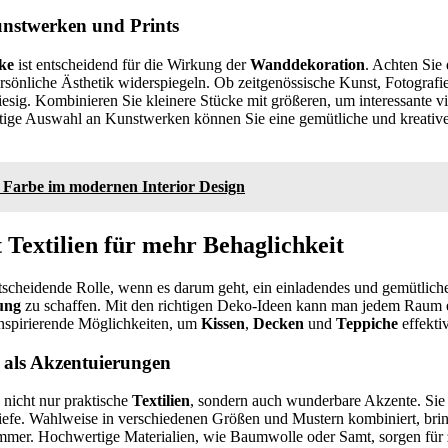
nstwerken und Prints
ke
ist entscheidend für die Wirkung der
Wanddekoration
. Achten Sie
rsönliche Ästhetik widerspiegeln. Ob zeitgenössische Kunst, Fotografie
 riesig. Kombinieren Sie kleinere Stücke mit größeren, um interessante v
htige Auswahl an Kunstwerken können Sie eine gemütliche und kreativ
Farbe im modernen Interior Design
 Textilien für mehr Behaglichkeit
tscheidende Rolle, wenn es darum geht, ein einladendes und gemütlich
ung
zu schaffen. Mit den richtigen Deko-Ideen kann man jedem Raum e
inspirierende Möglichkeiten, um
Kissen
,
Decken
und
Teppiche
effekti
 als Akzentuierungen
 nicht nur praktische
Textilien
, sondern auch wunderbare Akzente. Sie 
iefe. Wahlweise in verschiedenen Größen und Mustern kombiniert, brin
mer. Hochwertige Materialien, wie Baumwolle oder Samt, sorgen für 