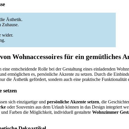
sse
ie Ästhetik.
m Zuhause.
 wider.
ng.
von Wohnaccessoires für ein gemütliches A
n eine entscheidende Rolle bei der Gestaltung eines einladenden Wohn
d ermöglichen es, persönliche Akzente zu setzen. Durch die Einbin
ur die Ästhetik gefördert, sondern auch eine praktische Funktionalität e
e setzen
ssen sich einzigartige und
persönliche Akzente setzen
, die Geschichte
rke
oder Souvenirs aus dem Urlaub können in das Design integriert w
 und Farben die Möglichkeit, individuell gestaltete
Wohnzimmer Gesta
hetische Dekoartikel