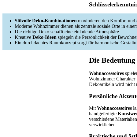
Schlüsselerkenntni
Stilvolle Deko-Kombinationen
maximieren den Komfort und d
Moderne Wohnzimmer dienen als zentrale soziale Orte in eine
Die richtige Deko schafft eine einladende Atmosphäre.
Kreative
Deko-Ideen
spiegeln die Persönlichkeit der Bewohner
Ein durchdachtes Raumkonzept sorgt für harmonische Gestaltu
Die Bedeutung 
Wohnaccessoires
spiele
Wohnzimmer Charakter un
Dekoartikeln wird nicht n
Persönliche Akzent
Mit
Wohnaccessoires
la
handgefertigte
Kunstwe
verschiedene Materialien
verwirklichen.
Praktische und äst