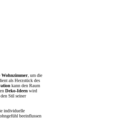
ne Wohnzimmer
, um die
ent als Herzstück des
ation
kann den Raum
gen
Deko-Ideen
wird
den Stil seiner
e individuelle
hngefühl beeinflussen