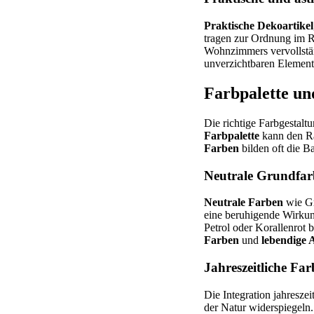
Praktische Dekoartikel
tragen zur Ordnung im Ra
Wohnzimmers vervollstän
unverzichtbaren Elemen
Farbpalette u
Die richtige Farbgestal
Farbpalette
kann den Ra
Farben
bilden oft die Ba
Neutrale Grundfar
Neutrale Farben
wie Gr
eine beruhigende Wirkun
Petrol oder Korallenrot
Farben
und
lebendige 
Jahreszeitliche Fa
Die Integration jahreszei
der Natur widerspiegeln. 