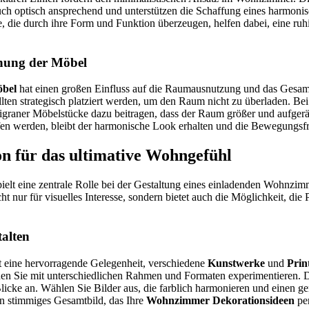
auch optisch ansprechend und unterstützen die Schaffung eines harmon
, die durch ihre Form und Funktion überzeugen, helfen dabei, eine ru
dnung der Möbel
bel
hat einen großen Einfluss auf die Raumausnutzung und das Gesa
lten strategisch platziert werden, um den Raum nicht zu überladen. B
igraner Möbelstücke dazu beitragen, dass der Raum größer und aufger
en werden, bleibt der harmonische Look erhalten und die Bewegungsfre
 für das ultimative Wohngefühl
ielt eine zentrale Rolle bei der Gestaltung eines einladenden Wohnzim
t nur für visuelles Interesse, sondern bietet auch die Möglichkeit, die 
alten
t eine hervorragende Gelegenheit, verschiedene
Kunstwerke
und
Prin
n Sie mit unterschiedlichen Rahmen und Formaten experimentieren. D
licke an. Wählen Sie Bilder aus, die farblich harmonieren und einen g
in stimmiges Gesamtbild, das Ihre
Wohnzimmer Dekorationsideen
per