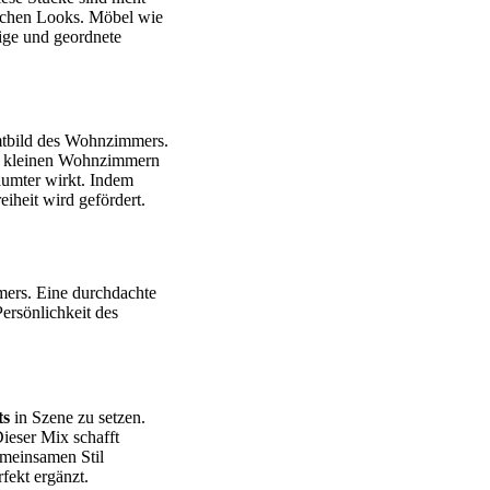
ischen Looks. Möbel wie
hige und geordnete
mtbild des Wohnzimmers.
ei kleinen Wohnzimmern
äumter wirkt. Indem
iheit wird gefördert.
mers. Eine durchdachte
Persönlichkeit des
ts
in Szene zu setzen.
ieser Mix schafft
emeinsamen Stil
fekt ergänzt.