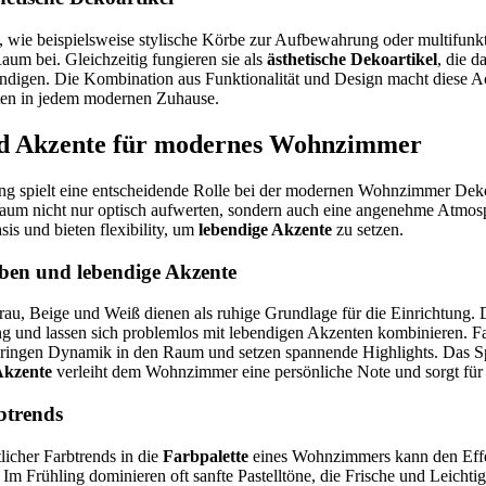
, wie beispielsweise stylische Körbe zur Aufbewahrung oder multifunkti
um bei. Gleichzeitig fungieren sie als
ästhetische Dekoartikel
, die d
digen. Die Kombination aus Funktionalität und Design macht diese Ac
ten in jedem modernen Zuhause.
nd Akzente für modernes Wohnzimmer
tung spielt eine entscheidende Rolle bei der modernen Wohnzimmer Dek
um nicht nur optisch aufwerten, sondern auch eine angenehme Atmos
sis und bieten flexibility, um
lebendige Akzente
zu setzen.
ben und lebendige Akzente
au, Beige und Weiß dienen als ruhige Grundlage für die Einrichtung. 
g und lassen sich problemlos mit lebendigen Akzenten kombinieren. F
 bringen Dynamik in den Raum und setzen spannende Highlights. Das S
Akzente
verleiht dem Wohnzimmer eine persönliche Note und sorgt für
rbtrends
tlicher Farbtrends in die
Farbpalette
eines Wohnzimmers kann den Effe
Im Frühling dominieren oft sanfte Pastelltöne, die Frische und Leichtig