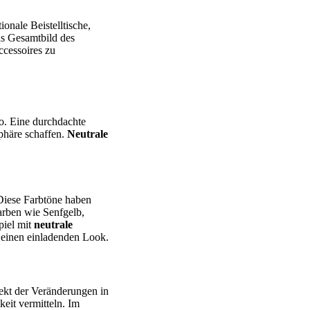
onale Beistelltische,
as Gesamtbild des
cessoires zu
o. Eine durchdachte
phäre schaffen.
Neutrale
Diese Farbtöne haben
arben wie Senfgelb,
piel mit
neutrale
 einen einladenden Look.
kt der Veränderungen in
keit vermitteln. Im