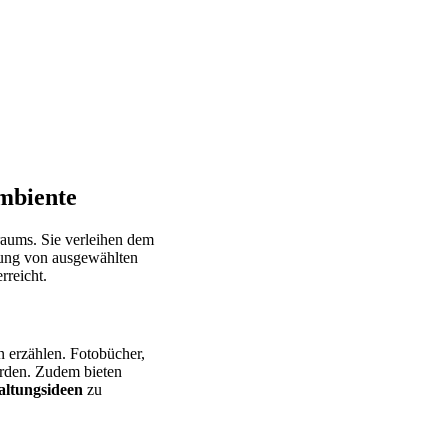
mbiente
raums. Sie verleihen dem
dung von ausgewählten
rreicht.
n erzählen. Fotobücher,
erden. Zudem bieten
ltungsideen
zu