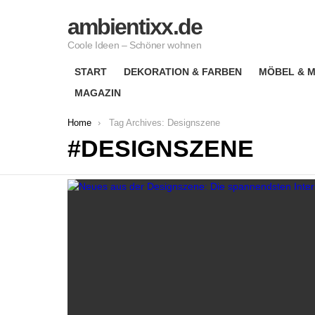
ambientixx.de
Coole Ideen – Schöner wohnen
START
DEKORATION & FARBEN
MÖBEL & M
MAGAZIN
You are here:
Home
Tag Archives: Designszene
DESIGNSZENE
LATEST
STORIES