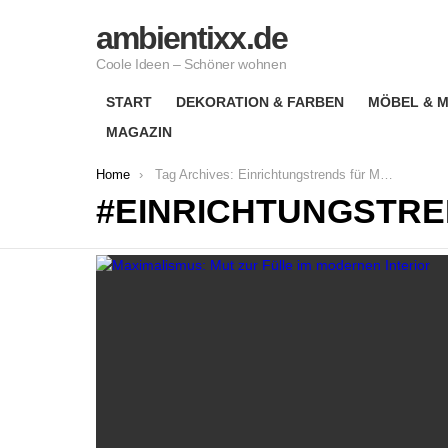
ambientixx.de
Coole Ideen – Schöner wohnen
START
DEKORATION & FARBEN
MÖBEL & M
MAGAZIN
You are here:
Home
Tag Archives: Einrichtungstrends für Mutige
EINRICHTUNGSTRE
LATEST
STORIES