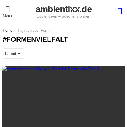
ambientixx.de
S
Menu
Coole Ideen – Schöner wohnen
You are here:
Home
Tag Archives: Formenvielfalt
FORMENVIELFALT
LATEST
STORIES