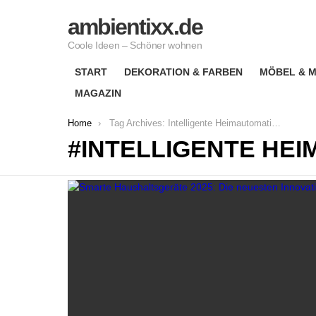
ambientixx.de
Coole Ideen – Schöner wohnen
START
DEKORATION & FARBEN
MÖBEL & M
MAGAZIN
You are here:
Home
Tag Archives: Intelligente Heimautomation
INTELLIGENTE HE
LATEST
STORIES