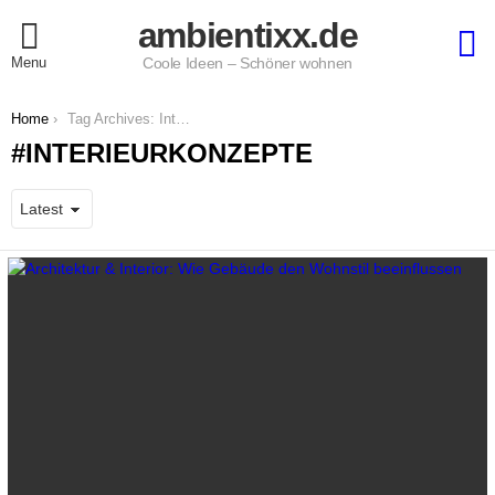
ambientixx.de
S
Menu
Coole Ideen – Schöner wohnen
You are here:
Home
Tag Archives: Interieurkonzepte
INTERIEURKONZEPTE
LATEST
STORIES