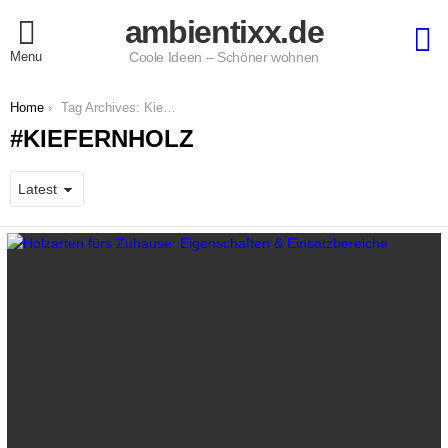
ambientixx.de
S
Menu
Coole Ideen – Schöner wohnen
You are here:
Home
Tag Archives: Kiefernholz
KIEFERNHOLZ
LATEST
STORIES