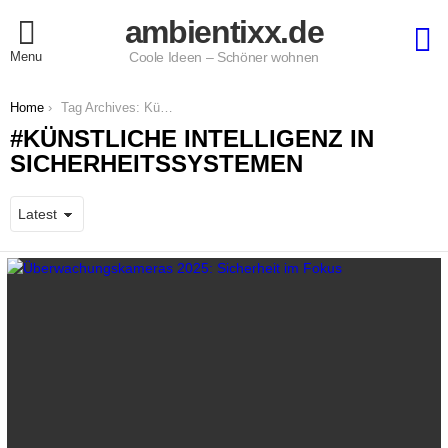
ambientixx.de
S
Menu
Coole Ideen – Schöner wohnen
You are here:
Home
Tag Archives: Künstliche Intelligenz in Sicherheitssystemen
KÜNSTLICHE INTELLIGENZ IN
SICHERHEITSSYSTEMEN
LATEST
STORIES