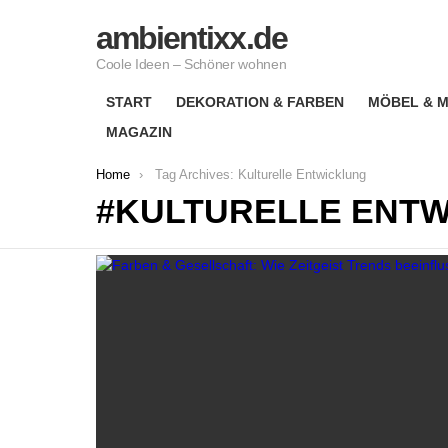
ambientixx.de
Coole Ideen – Schöner wohnen
START
DEKORATION & FARBEN
MÖBEL & M
MAGAZIN
You are here:
Home
Tag Archives: Kulturelle Entwicklung
KULTURELLE ENT
LATEST
STORIES