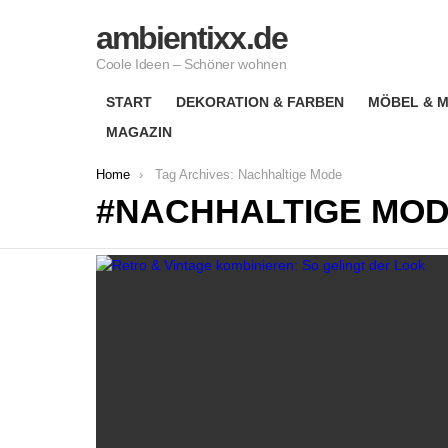
ambientixx.de
Coole Ideen – Schöner wohnen
START
DEKORATION & FARBEN
MÖBEL & M
MAGAZIN
You are here:
Home
Tag Archives: Nachhaltige Mode
NACHHALTIGE MO
LATEST
STORIES