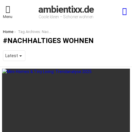
ambientixx.de
S
Menu
Coole Ideen – Schöner wohnen
You are here:
Home
Tag Archives: Nachhaltiges Wohnen
NACHHALTIGES WOHNEN
LATEST
STORIES