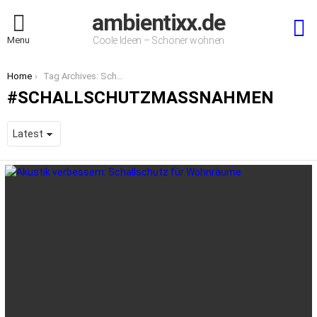
ambientixx.de
S
Menu
Coole Ideen – Schöner wohnen
You are here:
Home
Tag Archives: Schallschutzmaßnahmen
SCHALLSCHUTZMASSNAHMEN
LATEST
STORIES