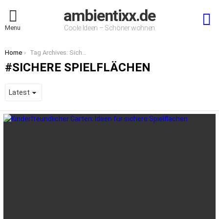
ambientixx.de
S
Menu
Coole Ideen – Schöner wohnen
You are here:
Home
Tag Archives: Sichere Spielflächen
SICHERE SPIELFLÄCHEN
LATEST
STORIES