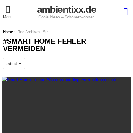
ambientixx.de
S
Menu
Coole Ideen – Schöner wohnen
You are here:
Home
Tag Archives: Smart Home Fehler Vermeiden
SMART HOME FEHLER
VERMEIDEN
LATEST
STORIES