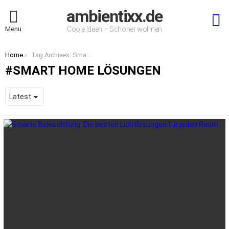
ambientixx.de
S
Menu
Coole Ideen – Schöner wohnen
You are here:
Home
Tag Archives: Smart Home Lösungen
SMART HOME LÖSUNGEN
LATEST
STORIES