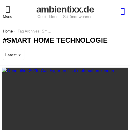
ambientixx.de
S
Menu
Coole Ideen – Schöner wohnen
You are here:
Home
Tag Archives: Smart Home Technologie
SMART HOME TECHNOLOGIE
LATEST
STORIES