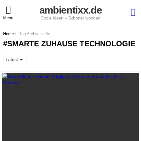
ambientixx.de
S
Menu
Coole Ideen – Schöner wohnen
You are here:
Home
Tag Archives: Smarte Zuhause Technologie
SMARTE ZUHAUSE TECHNOLOGIE
LATEST
STORIES