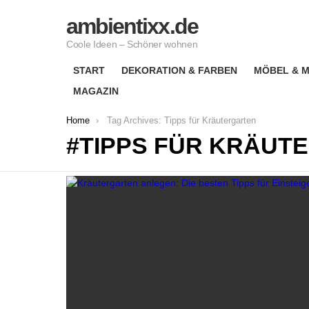
ambientixx.de
Coole Ideen – Schöner wohnen
START
DEKORATION & FARBEN
MÖBEL & M
MAGAZIN
You are here:
Home
Tag Archives: Tipps für Kräutergarten
TIPPS FÜR KRÄUT
LATEST
STORIES