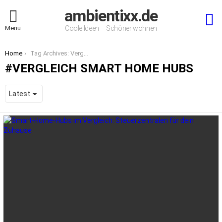
ambientixx.de
S
Menu
Coole Ideen – Schöner wohnen
You are here:
Home
Tag Archives: Vergleich Smart Home Hubs
VERGLEICH SMART HOME HUBS
LATEST
STORIES