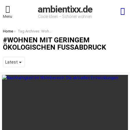
ambientixx.de
S
Menu
Coole Ideen – Schöner wohnen
You are here:
Home
Tag Archives: Wohnen mit geringem ökologischen Fußabdruck
WOHNEN MIT GERINGEM
ÖKOLOGISCHEN FUSSABDRUCK
LATEST
STORIES