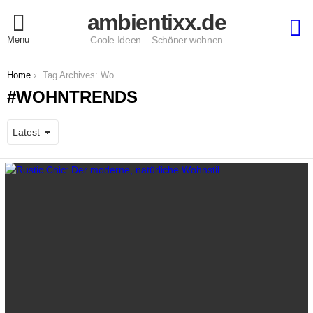
ambientixx.de
S
Menu
Coole Ideen – Schöner wohnen
You are here:
Home
Tag Archives: Wohntrends
WOHNTRENDS
LATEST
STORIES