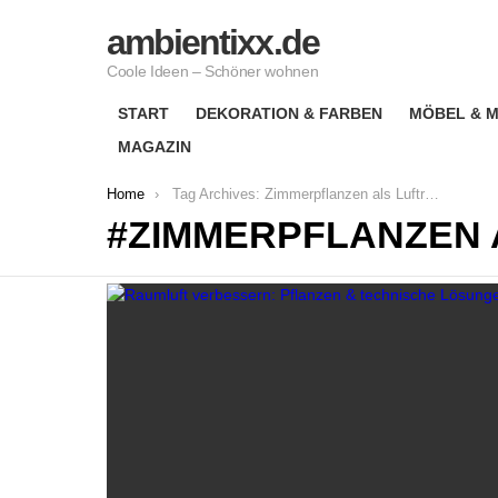
ambientixx.de
Coole Ideen – Schöner wohnen
START
DEKORATION & FARBEN
MÖBEL & M
MAGAZIN
You are here:
Home
Tag Archives: Zimmerpflanzen als Luftreiniger
ZIMMERPFLANZEN 
LATEST
STORIES