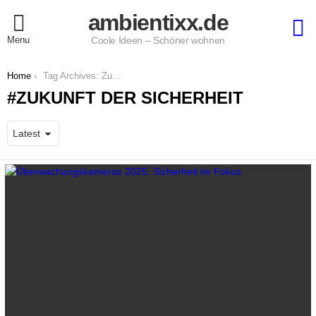
ambientixx.de
S
Menu
Coole Ideen – Schöner wohnen
You are here:
Home
Tag Archives: Zukunft der Sicherheit
ZUKUNFT DER SICHERHEIT
LATEST
STORIES