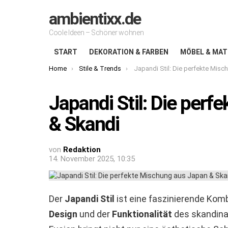
ambientixx.de
Coole Ideen – Schöner wohnen
START
DEKORATION & FARBEN
MÖBEL & MAT
You are here:
Home
Stile & Trends
Japandi Stil: Die perfekte Mischung aus Ja
Japandi Stil: Die per
& Skandi
von
Redaktion
14. November 2025, 10:35
Der
Japandi Stil
ist eine faszinierende Kom
Design
und der
Funktionalität
des skandina