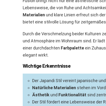
Fusion bringt nicht nur eine ästhetische Sc
Lebensweise, die von Ruhe und Achtsamkeit
Materialien
und klare Linien erfreut sich de
bietet eine stilvolle Lösung für zeitgemäß
Durch die Verschmelzung beider Kulturen ze
und Atmosphäre im Wohnraum sind. Er lädt
einer durchdachten
Farbpalette
ein Zuhaus
elegant wirkt.
Wichtige Erkenntnisse
Der Japandi Stil vereint japanische u
Natürliche Materialien
stehen im Vord
Ästhetik
und
Funktionalität
sind zent
Der Stil fördert eine Lebensweise der