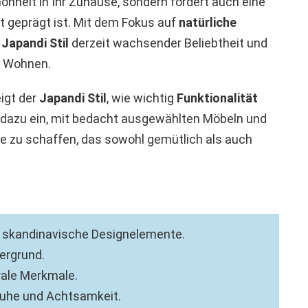
hönheit in Ihr Zuhause, sondern fördert auch eine
 geprägt ist. Mit dem Fokus auf
natürliche
r
Japandi Stil
derzeit wachsender Beliebtheit und
es Wohnen.
igt der
Japandi Stil
, wie wichtig
Funktionalität
 dazu ein, mit bedacht ausgewählten Möbeln und
e zu schaffen, das sowohl gemütlich als auch
nd skandinavische Designelemente.
ergrund.
rale Merkmale.
 Ruhe und Achtsamkeit.