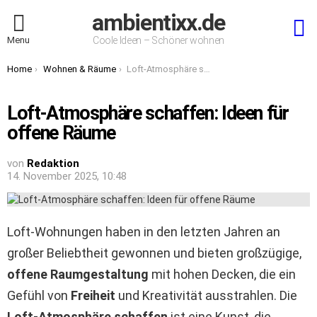
ambientixx.de
S
Menu
Coole Ideen – Schöner wohnen
You are here:
Home
Wohnen & Räume
Loft-Atmosphäre schaffen: Ideen für offene Räume
Loft-Atmosphäre schaffen: Ideen für
offene Räume
von
Redaktion
14. November 2025, 10:48
Loft-Wohnungen haben in den letzten Jahren an
großer Beliebtheit gewonnen und bieten großzügige,
offene Raumgestaltung
mit hohen Decken, die ein
Gefühl von
Freiheit
und Kreativität ausstrahlen. Die
Loft-Atmosphäre schaffen
ist eine Kunst, die